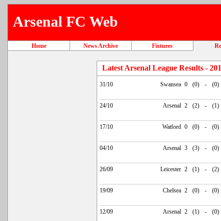
Arsenal FC Web
Home
News Archive
Fixtures
Re
Latest Arsenal League Results - 20
31/10
Swansea
0
(0)
-
(0)
24/10
Arsenal
2
(2)
-
(1)
17/10
Watford
0
(0)
-
(0)
04/10
Arsenal
3
(3)
-
(0)
26/09
Leicester
2
(1)
-
(2)
19/09
Chelsea
2
(0)
-
(0)
12/09
Arsenal
2
(1)
-
(0)